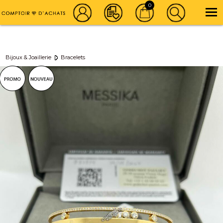
Achat vente d'Or, Bijoux & Montre de luxe
01 42 46 86 86
0
Newsletter
| |
Instagram
Bijoux & Joaillerie
Bracelets