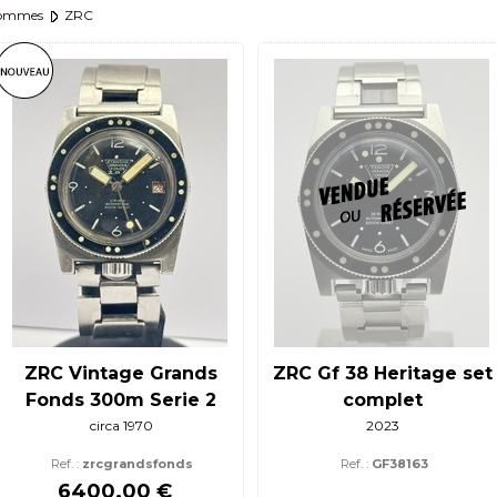
hommes
ZRC
ZRC Vintage Grands
ZRC Gf 38 Heritage set
Fonds 300m Serie 2
complet
circa 1970
2023
Ref. :
zrcgrandsfonds
Ref. :
GF38163
6400.00 €