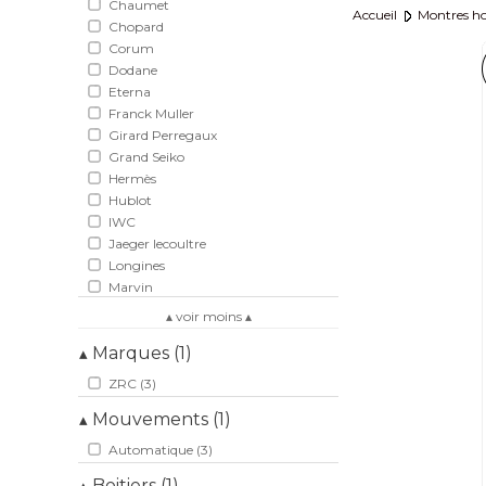
Chaumet
Accueil
Montres 
Chopard
Corum
Dodane
Eterna
Franck Muller
Girard Perregaux
Grand Seiko
Hermès
Hublot
IWC
Jaeger lecoultre
Longines
Marvin
Omega
▴ voir moins ▴
Panerai
Marques (1)
▴
Patek Philippe
Paul Picot
ZRC (3)
Rado
Mouvements (1)
Rolex
▴
Seiko
Automatique (3)
Tag Heuer
Tudor
Boitiers (1)