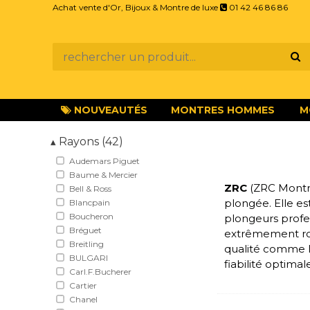
Achat vente d'Or, Bijoux & Montre de luxe
01 42 46 86 86
NOUVEAUTÉS
MONTRES HOMMES
M
Rayons (42)
▴
Audemars Piguet
Baume & Mercier
ZRC
(ZRC Montre
Bell & Ross
plongée. Elle e
Blancpain
Boucheron
plongeurs profe
Bréguet
extrêmement rob
Breitling
qualité comme l'
BULGARI
fiabilité optimal
Carl.F.Bucherer
Cartier
Chanel