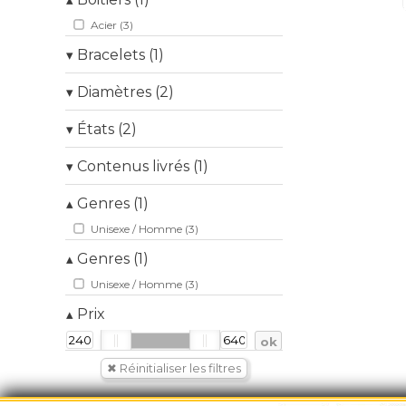
▴
Ulysse Nardin
Acier (3)
Universal Genève
Vacheron Constantin
Bracelets (1)
▾
Van Cleef & Arpels
Acier (3)
Vulcain
Diamètres (2)
▾
Yema
38mm (1)
Zénith
États (2)
▾
39mm (2)
ZRC
Bon (1)
Contenus livrés (1)
▾
Très bon (2)
Boite et certificat d'origine (2)
Genres (1)
▴
Unisexe / Homme (3)
Genres (1)
▴
Unisexe / Homme (3)
Prix
▴