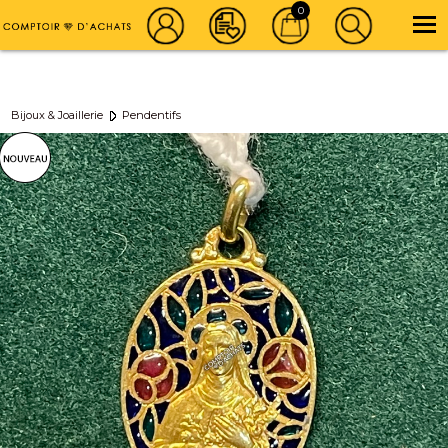
Achat vente d'Or, Bijoux & Montre de luxe
01 42 46 86 86
0
Newsletter
| |
Instagram
Bijoux & Joaillerie
Pendentifs